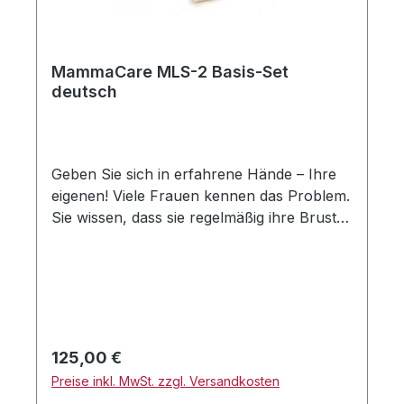
MammaCare MLS-2 Basis-Set
deutsch
Geben Sie sich in erfahrene Hände – Ihre
eigenen! Viele Frauen kennen das Problem.
Sie wissen, dass sie regelmäßig ihre Brust
tasten sollen, tun es aber aus
verschiedenen Gründen nicht. Sie wissen
nicht genau, was sie tasten sollen und wie
sie richtig tasten sollen. Die MammaCare
Methode der Brustselbstuntersuchung ist
ein Lernsystem mit einem Silikonmodell, das
Regulärer Preis:
125,00 €
dem echten Brustgewebe nachgebildet ist.
Preise inkl. MwSt. zzgl. Versandkosten
Es enthält unterschiedliches Gewebe und