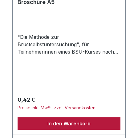
Broschüre A5
"Die Methode zur
Brustselbstuntersuchung", für
Teilnehmerinnen eines BSU-Kurses nach
MC.
Regulärer Preis:
0,42 €
Preise inkl. MwSt. zzgl. Versandkosten
In den Warenkorb